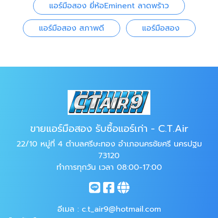
แอร์มือสอง ยี่ห้อEminent ลาดพร้าว
แอร์มือสอง สภาพดี
แอร์มือสอง
ขายแอร์มือสอง รับซื้อแอร์เก่า - C.T.Air
22/10 หมู่ที่ 4 ตำบลศรีษะทอง อำเภอนครชัยศรี นครปฐม
73120
ทำการทุกวัน เวลา 08:00-17:00
อีเมล :
c.t_air9@hotmail.com